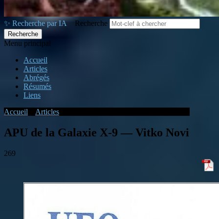
✨ Recherche par IA
Recherche
Menu principal
Accueil
Articles
Abrégés
Résumés
Liens
Accueil
»
Articles
»
APU de la Galaxie X-9 — Vitko Novi
APU de la Galaxie X-9 — Vitko Novi
269