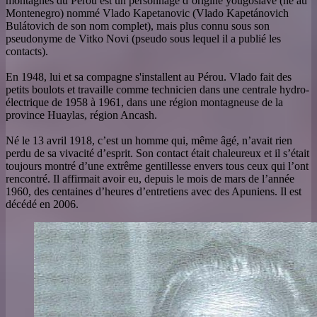
montagnes du Pérou est un personnage d’origine yougoslave (né au
Montenegro) nommé Vlado Kapetanovic (Vlado Kapetánovich
Bulátovich de son nom complet), mais plus connu sous son
pseudonyme de Vitko Novi (pseudo sous lequel il a publié les
contacts).
En 1948, lui et sa compagne s'installent au Pérou. Vlado fait des
petits boulots et travaille comme technicien dans une centrale hydro-
électrique de 1958 à 1961, dans une région montagneuse de la
province Huaylas, région Ancash.
Né le 13 avril 1918, c’est un homme qui, même âgé, n’avait rien
perdu de sa vivacité d’esprit. Son contact était chaleureux et il s’était
toujours montré d’une extrême gentillesse envers tous ceux qui l’ont
rencontré. Il affirmait avoir eu, depuis le mois de mars de l’année
1960, des centaines d’heures d’entretiens avec des Apuniens. Il est
décédé en 2006.