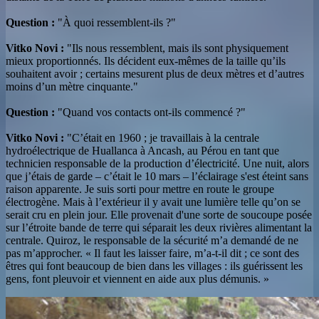
Question :
"À quoi ressemblent-ils ?"
Vitko Novi :
"Ils nous ressemblent, mais ils sont physiquement
mieux proportionnés. Ils décident eux-mêmes de la taille qu’ils
souhaitent avoir ; certains mesurent plus de deux mètres et d’autres
moins d’un mètre cinquante."
Question :
"Quand vos contacts ont-ils commencé ?"
Vitko Novi :
"C’était en 1960 ; je travaillais à la centrale
hydroélectrique de Huallanca à Ancash, au Pérou en tant que
technicien responsable de la production d’électricité. Une nuit, alors
que j’étais de garde – c’était le 10 mars – l’éclairage s'est éteint sans
raison apparente. Je suis sorti pour mettre en route le groupe
électrogène. Mais à l’extérieur il y avait une lumière telle qu’on se
serait cru en plein jour. Elle provenait d'une sorte de soucoupe posée
sur l’étroite bande de terre qui séparait les deux rivières alimentant la
centrale. Quiroz, le responsable de la sécurité m’a demandé de ne
pas m’approcher. « Il faut les laisser faire, m’a-t-il dit ; ce sont des
êtres qui font beaucoup de bien dans les villages : ils guérissent les
gens, font pleuvoir et viennent en aide aux plus démunis. »