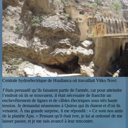
Centrale hydroélectrique de Huallanca où travaillait Vitko Novi
J’étais persuadé qu’ils faisaient partie de l'armée, car pour atteindre
l’endroit où ils se trouvaient, il était nécessaire de franchir un
enchevêtrement de lignes et de câbles électriques sous très haute
tension. Je demandai néanmoins à Quiroz qui ils étaient et d'où ils
venaient. À ma grande surprise, il me répondit : « Ce sont nos amis
de la planète Apu. » Pensant qu'il était ivre, je lui ai ordonné de me
laisser passer, et je me suis avancé à leur rencontre.