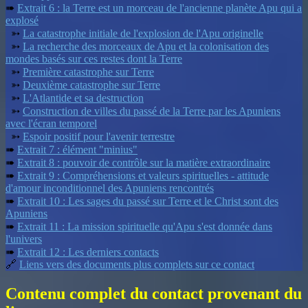
➠
Extrait 6 : la Terre est un morceau de l'ancienne planète Apu qui a
explosé
➳
La catastrophe initiale de l'explosion de l'Apu originelle
➳
La recherche des morceaux de Apu et la colonisation des
mondes basés sur ces restes dont la Terre
➳
Première catastrophe sur Terre
➳
Deuxième catastrophe sur Terre
➳
L'Atlantide et sa destruction
➳
Construction de villes du passé de la Terre par les Apuniens
avec l'écran temporel
➳
Espoir positif pour l'avenir terrestre
➠
Extrait 7 : élément "minius"
➠
Extrait 8 : pouvoir de contrôle sur la matière extraordinaire
➠
Extrait 9 : Compréhensions et valeurs spirituelles - attitude
d'amour inconditionnel des Apuniens renco
ntrés
➠
Extrait 10 : Les sages du passé sur Terre et le Christ sont des
Apuniens
➠
Extrait 11 : La mission spirituelle qu'Apu s'est donnée dans
l'univers
➠
Extrait 12 : Les derniers contacts
🔗
Liens vers des documents plus complets sur ce contact
Contenu complet du contact provenant du