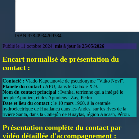
ISBN 978-0934269384
Publié le 11 octobre 2024,
mis à jour le 25/05/2026
Encart normalisé de présentation du
contact :
Contacté :
Vlado Kapetanovic de pseudonyme "Vitko Novi".
Planète du contact :
APU, dans le Galaxie X-9.
Nom du contact principal :
Ivanka, terrienne qui a intégré le
peuple Apunien, et des Apuniens : Zay, Pedro.
Date et lieu du contact :
le 10 mars 1960, à la centrale
hydroélectrique de Huallanca dans les Andes, sur les rives de la
rivière Santa, dans la Callejón de Huaylas, région Ancash, Pérou.
Présentation complète du contact par
vidéo détaillée d'accompagnement :