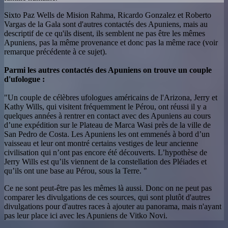
Sixto Paz Wells de Mision Rahma, Ricardo Gonzalez et Roberto
Vargas de la Gala sont d'autres contactés des Apuniens, mais au
descriptif de ce qu'ils disent, ils semblent ne pas être les mêmes
Apuniens, pas la même provenance et donc pas la même race (voir
remarque précédente à ce sujet).
Parmi les autres contactés des Apuniens on trouve un couple
d'ufologue :
"Un couple de célèbres ufologues américains de l'Arizona, Jerry et
Kathy Wills, qui visitent fréquemment le Pérou, ont réussi il y a
quelques années à rentrer en contact avec des Apuniens au cours
d’une expédition sur le Plateau de Marca Wasi près de la ville de
San Pedro de Costa. Les Apuniens les ont emmenés à bord d’un
vaisseau et leur ont montré certains vestiges de leur ancienne
civilisation qui n’ont pas encore été découverts. L’hypothèse de
Jerry Wills est qu’ils viennent de la constellation des Pléiades et
qu’ils ont une base au Pérou, sous la Terre. "
Ce ne sont peut-être pas les mêmes là aussi. Donc on ne peut pas
comparer les divulgations de ces sources, qui sont plutôt d'autres
divulgations pour d'autres races à ajouter au panorama, mais n'ayant
pas leur place ici avec les Apuniens de Vitko Novi.