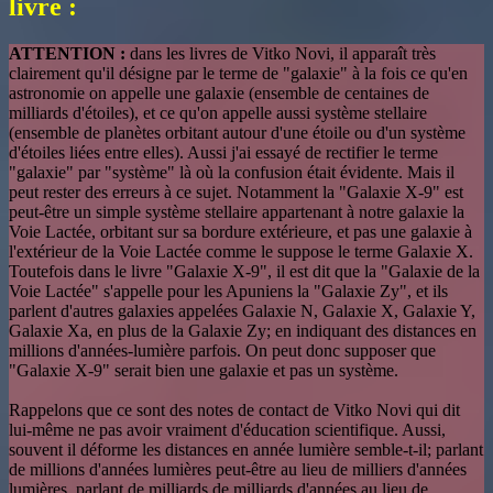
livre :
ATTENTION :
dans les livres de Vitko Novi, il apparaît très
clairement qu'il désigne par le terme de "galaxie" à la fois ce qu'en
astronomie on appelle une galaxie (ensemble de centaines de
milliards d'étoiles), et ce qu'on appelle aussi système stellaire
(ensemble de planètes orbitant autour d'une étoile ou d'un système
d'étoiles liées entre elles). Aussi j'ai essayé de rectifier le terme
"galaxie" par "système" là où la confusion était évidente. Mais il
peut rester des erreurs à ce sujet. Notamment la "Galaxie X-9" est
peut-être un simple système stellaire appartenant à notre galaxie la
Voie Lactée, orbitant sur sa bordure extérieure, et pas une galaxie à
l'extérieur de la Voie Lactée comme le suppose le terme Galaxie X.
Toutefois dans le livre "Galaxie X-9", il est dit que la "Galaxie de la
Voie Lactée" s'appelle pour les Apuniens la "Galaxie Zy", et ils
parlent d'autres galaxies appelées Galaxie N, Galaxie X, Galaxie Y,
Galaxie Xa, en plus de la Galaxie Zy; en indiquant des distances en
millions d'années-lumière parfois. On peut donc supposer que
"Galaxie X-9" serait bien une galaxie et pas un système.
Rappelons que ce sont des notes de contact de Vitko Novi qui dit
lui-même ne pas avoir vraiment d'éducation scientifique. Aussi,
souvent il déforme les distances en année lumière semble-t-il; parlant
de millions d'années lumières peut-être au lieu de milliers d'années
lumières, parlant de milliards de milliards d'années au lieu de