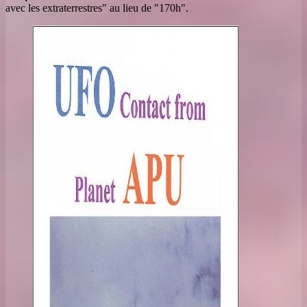
avec les extraterrestres" au lieu de "170h".