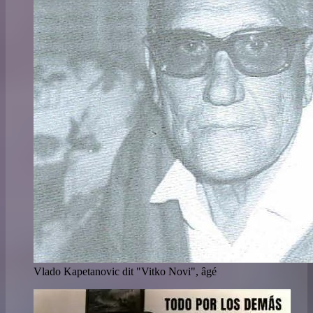
Vlado Kapetanovic dit "Vitko Novi", âgé