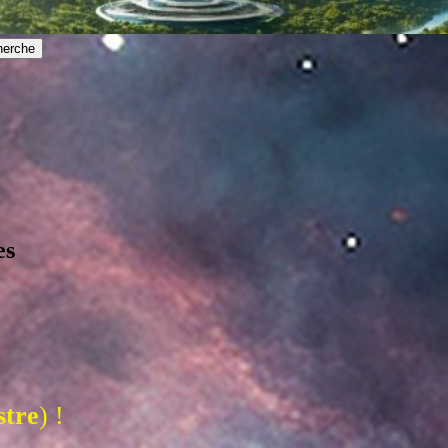
es
stre
) !