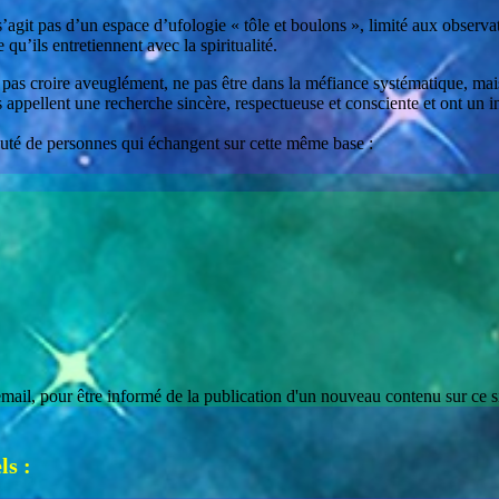
agit pas d’un espace d’ufologie « tôle et boulons », limité aux observati
 qu’ils entretiennent avec la spiritualité.
pas croire aveuglément, ne pas être dans la méfiance systématique, mais 
appellent une recherche sincère, respectueuse et consciente et ont un int
auté de personnes qui échangent sur cette même base :
il, pour être informé de la publication d'un nouveau contenu sur ce site
ls :