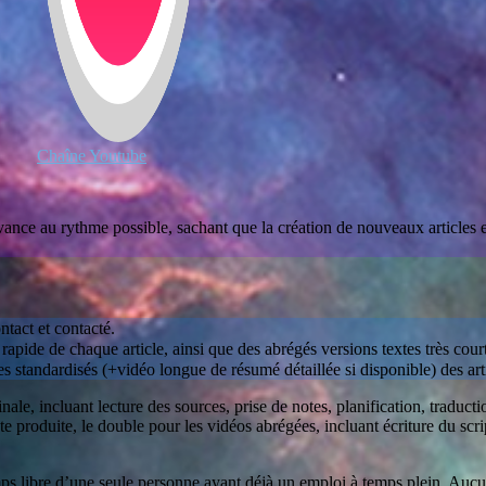
Chaîne Youtube
vance au rythme possible, sachant que la création de nouveaux articles est
ntact et contacté.
rapide de chaque article, ainsi que des abrégés versions textes très court
es standardisés (+vidéo longue de résumé détaillée si disponible) des arti
ale, incluant lecture des sources, prise de notes, planification, traductio
produite, le double pour les vidéos abrégées, incluant écriture du scrip
ps libre d’une seule personne ayant déjà un emploi à temps plein. Aucu