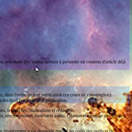
 prioritaire (les vidéos servant à présenter un contenu d'article déjà
s, dans l'ordre de leur publication (en cours de construction).
cles dans l'ordre de leur publication.
ns, recherches, illustrations et rédaction.
t, enregistrement, traitement audio, création et montage des images,
n financement n’est demandé malgré les coûts des outils et de