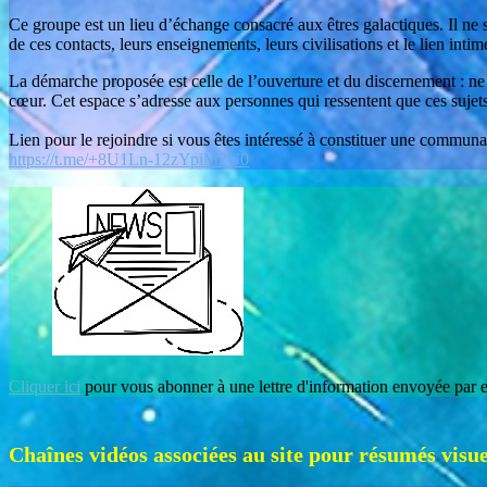
Ce groupe est un lieu d’échange consacré aux êtres galactiques. Il ne s’
de ces contacts, leurs enseignements, leurs civilisations et le lien intime
La démarche proposée est celle de l’ouverture et du discernement : ne 
cœur. Cet espace s’adresse aux personnes qui ressentent que ces sujets 
Lien pour le rejoindre si vous êtes intéressé à constituer une commun
https://t.me/+8U1Ln-12zYpiM2U0
Cliquer ici
pour vous abonner à une lettre d'information envoyée par ema
Chaînes vidéos associées au site pour résumés visue