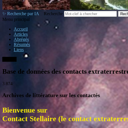
✨ Recherche par IA
Recherche
Menu principal
Accueil
Articles
Abrégés
Résumés
Liens
Accueil
Base de données des contacts extraterrestr
3 874
Archives de littérature sur les contactés
Bienvenue sur
Contact Stellaire (le contact extraterre