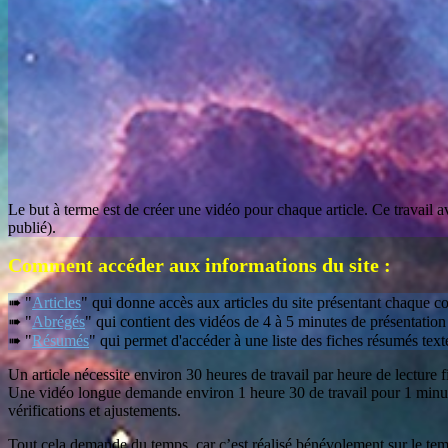
Le but à terme est de créer une vidéo pour chaque article. Ce travail a
publié).
Comment accéder aux informations du site :
➠ "
Articles
" qui donne accès aux articles du site présentant chaque co
➠ "
Abrégés
" qui contient des vidéos de 4 à 5 minutes de présentation 
➠ "
Résumés
" qui permet d'accéder à une liste des fiches résumés text
Un article nécessite environ 30 heures de travail par heure de lecture fin
Une vidéo longue demande environ 1 heure 30 de travail pour 1 minute 
vérifications et ajustements.
Tout cela demande du temps, car c’est réalisé bénévolement sur le tem