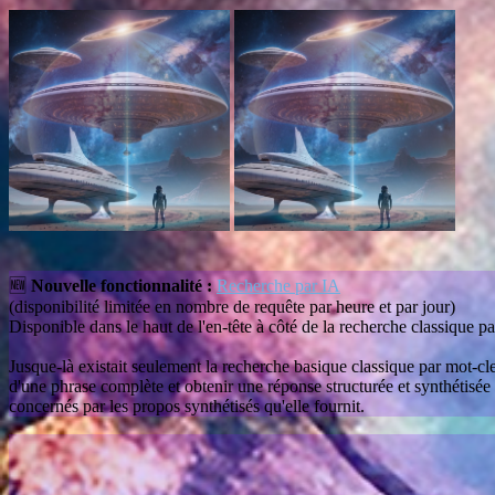
🆕
Nouvelle fonctionnalité :
Recherche par IA
(disponibilité limitée en nombre de requête par heure et par jour)
Disponible dans le haut de l'en-tête à côté de la recherche classique pa
Jusque-là existait seulement la recherche basique classique par mot-clef
d'une phrase complète et obtenir une réponse structurée et synthétisée
concernés par les propos synthétisés qu'elle fournit.