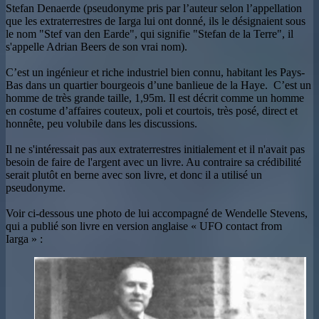
Stefan Denaerde (pseudonyme pris par l’auteur selon l’appellation
que les extraterrestres de Iarga lui ont donné, ils le désignaient sous
le nom "Stef van den Earde", qui signifie "Stefan de la Terre", il
s'appelle Adrian Beers de son vrai nom).
C’est un ingénieur et riche industriel bien connu, habitant les Pays-
Bas dans un quartier bourgeois d’une banlieue de la Haye. C’est un
homme de très grande taille, 1,95m. Il est décrit comme un homme
en costume d’affaires couteux, poli et courtois, très posé, direct et
honnête, peu volubile dans les discussions.
Il ne s'intéressait pas aux extraterrestres initialement et il n'avait pas
besoin de faire de l'argent avec un livre. Au contraire sa crédibilité
serait plutôt en berne avec son livre, et donc il a utilisé un
pseudonyme.
Voir ci-dessous une photo de lui accompagné de Wendelle Stevens,
qui a publié son livre en version anglaise « UFO contact from
Iarga » :