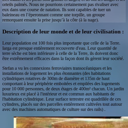
orteils palmés. Nous ne pourrions certainement pas rivaliser avec
eux dans une course de natation. Ils sont capables de tuer un
baleineau en l’éperonnant comme une torpille, un groupe
remorquant ensuite la prise jusqu’à la côte (à la nage).
Description de leur monde et de leur civilisation :
Leur population est 100 fois plus importante que celle de la Terre.
Iarga est presque entièrement recouverte d'eau. Leur quantité de
terre sèche est bien inférieure à celle de la Terre, ils doivent donc
être extrêmement efficaces dans la façon dont ils gèrent leur société.
Stefan a vu les connexions ferroviaires transocéaniques et les
installations de logement les plus étonnantes (des habitations
cylindriques rotatives de 300m de diamètre et 135m de haut
comportant à leur périphérie emboitées et empilées des logements
pour 10 000 personnes, de deux étages de 400m² chacun. Un jardin
luxurieux est placé à l'intérieur et est commun aux habitants de
l'habitation cylindrique. Leur surface terrestre est quadrillée de ces
cylindres, placés sur des parcelles entièrement cultivées tout autour
avec des machines automatiques de culture sur des rails) .