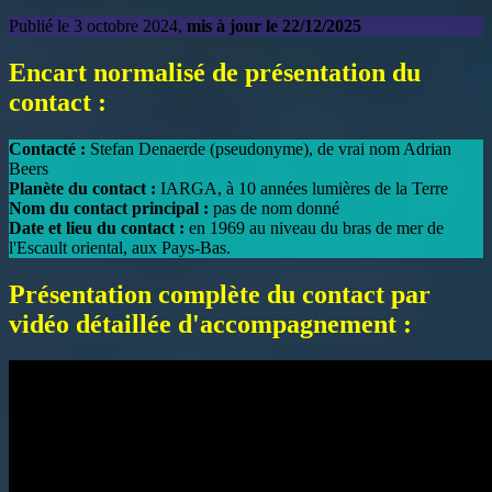
Publié le 3 octobre 2024,
mis à jour le 22/12/2025
Encart normalisé de présentation du
contact :
Contacté :
Stefan Denaerde (pseudonyme), de vrai nom Adrian
Beers
Planète du contact :
IARGA, à 10 années lumières de la Terre
Nom du contact principal :
pas de nom donné
Date et lieu du contact :
en 1969 au niveau du bras de mer de
l'Escault oriental, aux Pays-Bas.
Présentation complète du contact par
vidéo détaillée d'accompagnement :