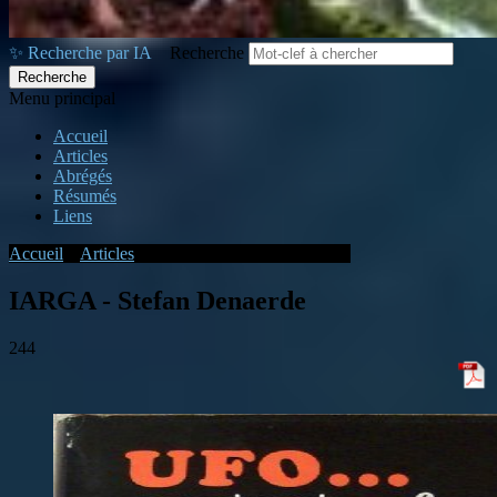
✨ Recherche par IA
Recherche
Menu principal
Accueil
Articles
Abrégés
Résumés
Liens
Accueil
»
Articles
»
IARGA - Stefan Denaerde
IARGA - Stefan Denaerde
244