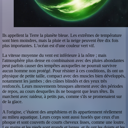
Ils appellent la Terre la planète bleue. Les extrêmes de température
sont bien moindres, mais la pluie et la neige peuvent être dix fois
plus importantes. L'océan est d'une couleur vert vif.
La vitesse moyenne du vent est inférieure à la nôtre ; mais
l'atmosphère plus dense en combinaison avec des pluies abondantes
peut parfois causer des tempêtes auxquelles ne pourrait survivre
aucun homme non protégé. Pour résister à ces conditions, ils ont un
physique de petite taille, compact avec des muscles bien développés,
notamment les jambes ; des crânes blindés et des yeux très
renfoncés. Leurs mouvements brusques alternent avec des périodes
de repos, au cours desquelles ils ne bougent que leurs têtes. Ils
marchent avec raideur, à petits pas, comme s'ils se promenaient sur
de la glace.
A l'origine, c’étaient des amphibiens et ils appartiennent réellement
au milieu aquatique. Leurs corps sont aussi fuselés que ceux d'un
phoque et sont couverts de courts cheveux lisses, comme une loutre.
Les mains et les pieds sont grands et larges, et ils ont les doigts et les