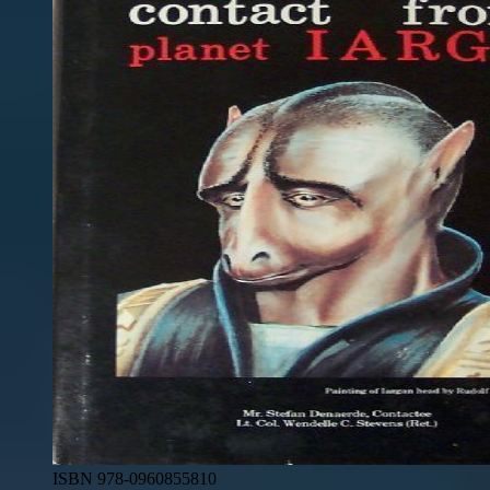
ISBN 978-0960855810