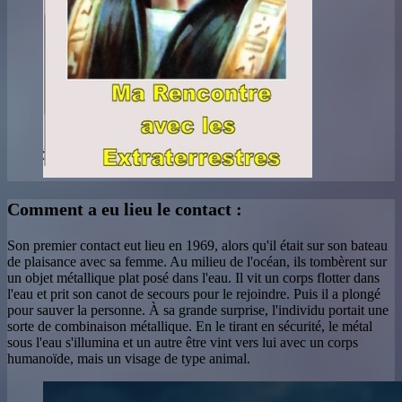
Comment a eu lieu le contact :
Son premier contact eut lieu en 1969, alors qu'il était sur son bateau
de plaisance avec sa femme. Au milieu de l'océan, ils tombèrent sur
un objet métallique plat posé dans l'eau. Il vit un corps flotter dans
l'eau et prit son canot de secours pour le rejoindre. Puis il a plongé
pour sauver la personne. À sa grande surprise, l'individu portait une
sorte de combinaison métallique. En le tirant en sécurité, le métal
sous l'eau s'illumina et un autre être vint vers lui avec un corps
humanoïde, mais un visage de type animal.