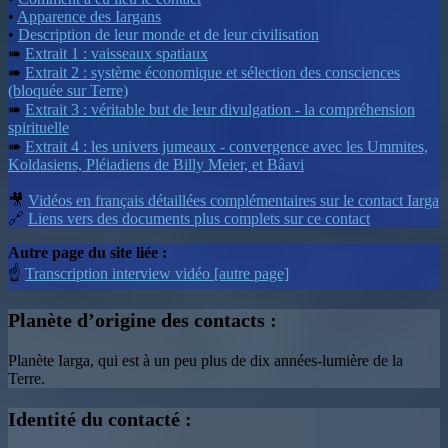
•
Apparence des Iargans
•
Description de leur monde et de leur civilisation
➠
Extrait 1 : vaisseaux spatiaux
➠
Extrait 2 : système économique et sélection des consciences
(bloquée sur Terre)
➠
Extrait 3 : véritable but de leur divulgation - la compréhension
spirituelle
➠
Extrait 4 : les univers jumeaux - convergence avec les Ummites,
Koldasiens, Pléiadiens de Billy Meier, et Bâavi
🎥
Vidéos en français détaillées complémentaires sur le contact Iarga
🔗
Liens vers des documents plus complets sur ce contact
Autre page du site liée :
☝
Transcription interview vidéo [autre page]
Planète d’origine des contacts :
Planète Iarga, qui est à un peu plus de dix années-lumière de la
Terre.
Identité du contacté :