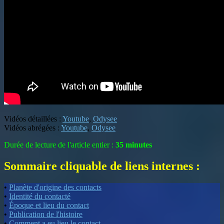
Vidéos détaillées :
Youtube
,
Odysee
Vidéos abrégées :
Youtube
,
Odysee
Durée de lecture de l'article entier :
35 minutes
Sommaire cliquable de liens internes :
•
Planète d'origine des contacts
•
Identité du contacté
•
Époque et lieu du contact
•
Publication de l'histoire
•
Comment a eu lieu le contact