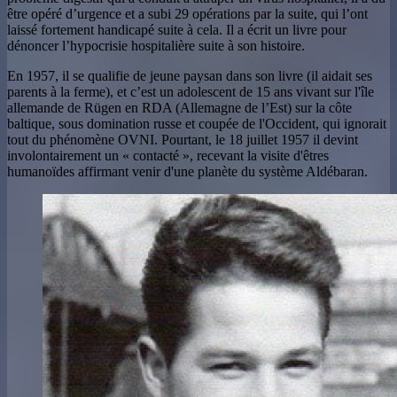
être opéré d’urgence et a subi 29 opérations par la suite, qui l’ont
laissé fortement handicapé suite à cela. Il a écrit un livre pour
dénoncer l’hypocrisie hospitalière suite à son histoire.
En 1957, il se qualifie de jeune paysan dans son livre (il aidait ses
parents à la ferme), et c’est un adolescent de 15 ans vivant sur l'île
allemande de Rügen en RDA (Allemagne de l’Est) sur la côte
baltique, sous domination russe et coupée de l'Occident, qui ignorait
tout du phénomène OVNI. Pourtant, le 18 juillet 1957 il devint
involontairement un « contacté », recevant la visite d'êtres
humanoïdes affirmant venir d'une planète du système Aldébaran.