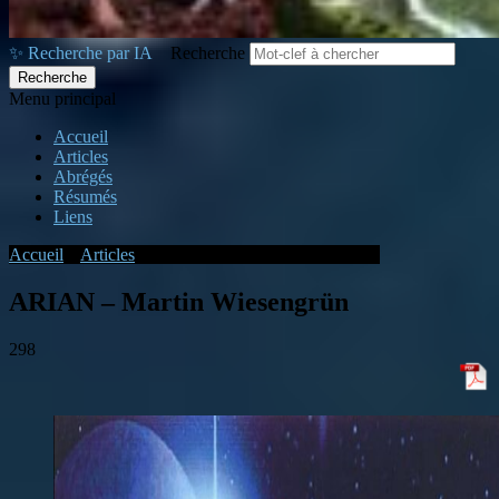
✨ Recherche par IA
Recherche
Menu principal
Accueil
Articles
Abrégés
Résumés
Liens
Accueil
»
Articles
»
ARIAN – Martin Wiesengrün
ARIAN – Martin Wiesengrün
298