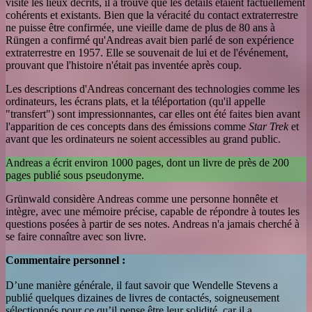
visité les lieux décrits, il a trouvé que les détails étaient factuellement
cohérents et existants. Bien que la véracité du contact extraterrestre
ne puisse être confirmée, une vieille dame de plus de 80 ans à
Rüngen a confirmé qu'Andreas avait bien parlé de son expérience
extraterrestre en 1957. Elle se souvenait de lui et de l'événement,
prouvant que l'histoire n'était pas inventée après coup.
Les descriptions d'Andreas concernant des technologies comme les
ordinateurs, les écrans plats, et la téléportation (qu'il appelle
"transfert") sont impressionnantes, car elles ont été faites bien avant
l'apparition de ces concepts dans des émissions comme
Star Trek
et
avant que les ordinateurs ne soient accessibles au grand public.
Andreas a écrit environ 1000 pages, dont un livre de près de 200
pages publié sous pseudonyme.
Grünwald considère Andreas comme une personne honnête et
intègre, avec une mémoire précise, capable de répondre à toutes les
questions posées à partir de ses notes. Andreas n'a jamais cherché à
se faire connaître avec son livre.
Commentaire personnel :
D’une manière générale, il faut savoir que Wendelle Stevens a
publié quelques dizaines de livres de contactés, soigneusement
sélectionnés pour ce qu’il pense être leur solidité, car il a