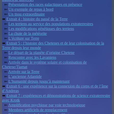
➳
Présentation des races galactiques en présence
➳
Un exemple de repas à bord
➳
Un tissu extraordinaire
➠
Extrait 4 : histoire du passé de la Terre
➳
Les terriens au service des populations extraterrestres
➳
Les modifications génétiques des terriens
➳
La chute de la météorite
➳
L’écriture sur Terre
➠
Extrait 5 : l’histoire des Chetenes et de leur colonisation de la
Terre depuis leur monde
➳
Le départ de la planète d’origine Chetene
➳
Rencontre avec les Lavaniens
➳
Arrivée dans le système solaire et colonisation de
Chetene/Tiamat
➳
Arrivée sur la Terre
➳
L’ancienne Atlantide
➳
L’humanité depuis jusqu’à maintenant
➠
Extrait 6 : une expérience sur la connexion du corps et de l’âme
d’Andreas
➠
Extrait 7 : expériences et démonstrations de science extraterrestre
avec Krotk
➳
Amplification psychique par voie technologique
➳
Membres artificiels de remplacement