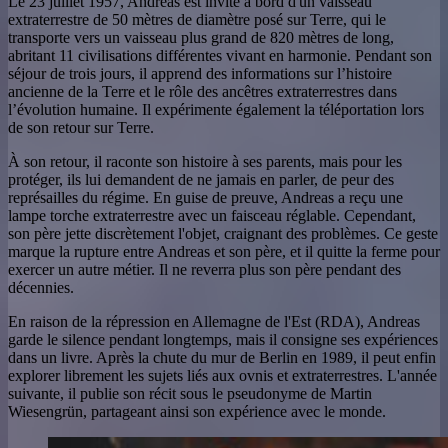
Le 23 juillet 1957, Andreas est invité à bord d'un vaisseau
extraterrestre de 50 mètres de diamètre posé sur Terre, qui le
transporte vers un vaisseau plus grand de 820 mètres de long,
abritant 11 civilisations différentes vivant en harmonie. Pendant son
séjour de trois jours, il apprend des informations sur l’histoire
ancienne de la Terre et le rôle des ancêtres extraterrestres dans
l’évolution humaine. Il expérimente également la téléportation lors
de son retour sur Terre.
À son retour, il raconte son histoire à ses parents, mais pour les
protéger, ils lui demandent de ne jamais en parler, de peur des
représailles du régime. En guise de preuve, Andreas a reçu une
lampe torche extraterrestre avec un faisceau réglable. Cependant,
son père jette discrètement l'objet, craignant des problèmes. Ce geste
marque la rupture entre Andreas et son père, et il quitte la ferme pour
exercer un autre métier. Il ne reverra plus son père pendant des
décennies.
En raison de la répression en Allemagne de l'Est (RDA), Andreas
garde le silence pendant longtemps, mais il consigne ses expériences
dans un livre. Après la chute du mur de Berlin en 1989, il peut enfin
explorer librement les sujets liés aux ovnis et extraterrestres. L'année
suivante, il publie son récit sous le pseudonyme de Martin
Wiesengrün, partageant ainsi son expérience avec le monde.