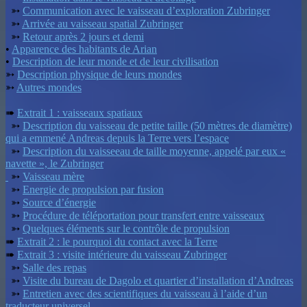
➳
Communication avec le vaisseau d’exploration Zubringer
➳
Arrivée au vaisseau spatial Zubringer
➳
Retour après 2 jours et demi
•
Apparence des habitants de Arian
•
Description de leur monde et de leur civilisation
➳
Description physique de leurs mondes
➳
Autres mondes
➠
Extrait 1 : vaisseaux spatiaux
➳
Description du vaisseau de petite taille (50 mètres de diamètre)
qui a emmené Andreas depuis la Terre vers l’espace
➳
Description du vaisseeau de taille moyenne, appelé par eux «
navette », le Zubringer
➳
Vaisseau mère
➳
Energie de propulsion par fusion
➳
Source d’énergie
➳
Procédure de téléportation pour transfert entre vaisseaux
➳
Quelques éléments sur le contrôle de propulsion
➠
Extrait 2 : le pourquoi du contact avec la Terre
➠
Extrait 3 : visite intérieure du vaisseau Zubringer
➳
Salle des repas
➳
Visite du bureau de Dagolo et quartier d’installation d’Andreas
➳
Entretien avec des scientifiques du vaisseau à l’aide d’un
traducteur universel