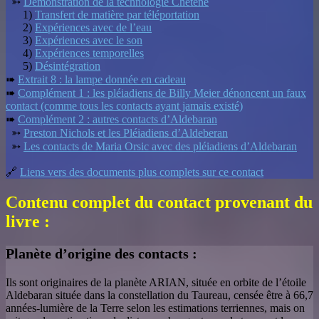
➳
Démonstration de la technologie Chetene
1)
Transfert de matière par téléportation
2)
Expériences avec de l’eau
3)
Expériences avec le son
4)
Expériences temporelles
5)
Désintégration
➠
Extrait 8 : la lampe donnée en cadeau
➠
Complément 1 : les pléiadiens de Billy Meier dénoncent un faux
contact (comme tous les contacts ayant jamais existé)
➠
Complément 2 : autres contacts d’Aldebaran
➳
Preston Nichols et les Pléiadiens d’Aldeberan
➳
Les contacts de Maria Orsic avec des pléiadiens d’Aldebaran
🔗
Liens vers des documents plus complets sur ce contact
Contenu complet du contact provenant du
livre :
Planète d’origine des contacts :
Ils sont originaires de la planète ARIAN, située en orbite de l’étoile
Aldebaran située dans la constellation du Taureau, censée être à 66,7
années-lumière de la Terre selon les estimations terriennes, mais on