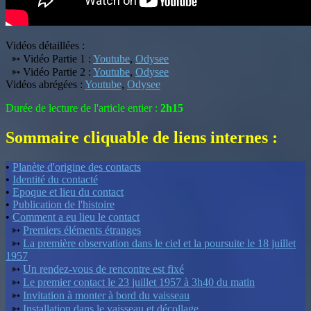
Vidéos détaillées :
➳ Vidéo Partie 1 :
Youtube
,
Odysee
➳ Vidéo Partie 2 :
Youtube
,
Odysee
Vidéos abrégées :
Youtube
,
Odysee
Durée de lecture de l'article entier :
2h15
Sommaire cliquable de liens internes :
•
Planète d'origine des contacts
•
Identité du contacté
•
Epoque et lieu du contact
•
Publication de l'histoire
•
Comment a eu lieu le contact
➳
Premiers éléments étranges
➳
La première observation dans le ciel et la poursuite le 18 juillet
1957
➳
Un rendez-vous de rencontre est fixé
➳
Le premier contact le 23 juillet 1957 à 3h40 du matin
➳
Invitation à monter à bord du vaisseau
➳
Installation dans le vaisseau et décollage