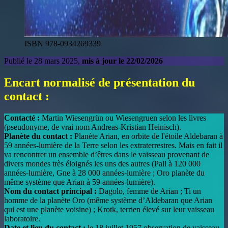
ISBN 978-0934269339
Publié le 28 mars 2025,
mis à jour le 22/02/2026
Encart normalisé de présentation du
contact :
Contacté :
Martin Wiesengrün ou Wiesengruen selon les livres
(pseudonyme, de vrai nom Andreas-Kristian Heinisch).
Planète du contact :
Planète Arian, en orbite de l'étoile Aldebaran à
59 années-lumière de la Terre selon les extraterrestres. Mais en fait il
va rencontrer un ensemble d’êtres dans le vaisseau provenant de
divers mondes très éloignés les uns des autres (Pall à 120 000
années-lumière, Gne à 28 000 années-lumière ; Oro planète du
même système que Arian à 59 années-lumière).
Nom du contact principal :
Dagolo, femme de Arian ; Ti un
homme de la planète Oro (même système d’Aldebaran que Arian
qui est une planète voisine) ; Krotk, terrien élevé sur leur vaisseau
laboratoire.
Date et lieu du contact :
le 18 juillet 1957 observation de vaisseau