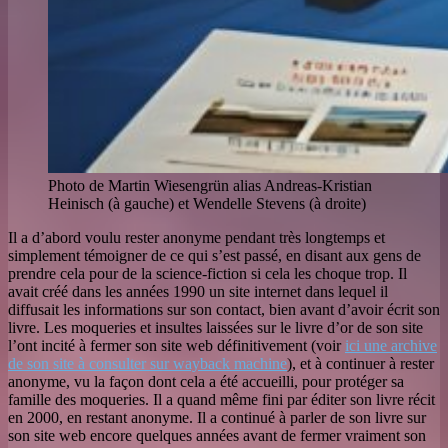
Photo de Martin Wiesengrün alias Andreas-Kristian
Heinisch (à gauche) et Wendelle Stevens (à droite)
Il a d’abord voulu rester anonyme pendant très longtemps et
simplement témoigner de ce qui s’est passé, en disant aux gens de
prendre cela pour de la science-fiction si cela les choque trop. Il
avait créé dans les années 1990 un site internet dans lequel il
diffusait les informations sur son contact, bien avant d’avoir écrit son
livre. Les moqueries et insultes laissées sur le livre d’or de son site
l’ont incité à fermer son site web définitivement (voir
ici une archive
de son site à consulter sur wayback machine
), et à continuer à rester
anonyme, vu la façon dont cela a été accueilli, pour protéger sa
famille des moqueries. Il a quand même fini par éditer son livre récit
en 2000, en restant anonyme. Il a continué à parler de son livre sur
son site web encore quelques années avant de fermer vraiment son