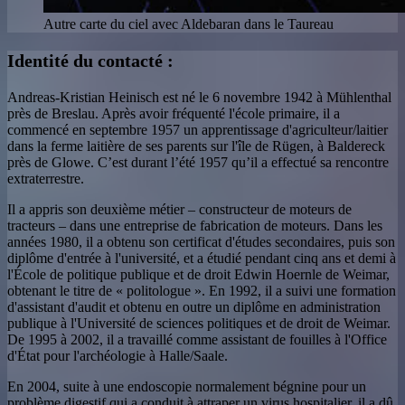
Autre carte du ciel avec Aldebaran dans le Taureau
Identité du contacté :
Andreas-Kristian Heinisch est né le 6 novembre 1942 à Mühlenthal
près de Breslau. Après avoir fréquenté l'école primaire, il a
commencé en septembre 1957 un apprentissage d'agriculteur/laitier
dans la ferme laitière de ses parents sur l'île de Rügen, à Baldereck
près de Glowe. C’est durant l’été 1957 qu’il a effectué sa rencontre
extraterrestre.
Il a appris son deuxième métier – constructeur de moteurs de
tracteurs – dans une entreprise de fabrication de moteurs. Dans les
années 1980, il a obtenu son certificat d'études secondaires, puis son
diplôme d'entrée à l'université, et a étudié pendant cinq ans et demi à
l'École de politique publique et de droit Edwin Hoernle de Weimar,
obtenant le titre de « politologue ». En 1992, il a suivi une formation
d'assistant d'audit et obtenu en outre un diplôme en administration
publique à l'Université de sciences politiques et de droit de Weimar.
De 1995 à 2002, il a travaillé comme assistant de fouilles à l'Office
d'État pour l'archéologie à Halle/Saale.
En 2004, suite à une endoscopie normalement bégnine pour un
problème digestif qui a conduit à attraper un virus hospitalier, il a dû